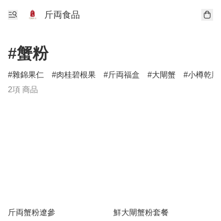
斤両食品
#蟹粉
雜錦果仁
肉桂碧根果
斤両福盒
大閘蟹
小樽乾脯
2項 商品
斤両蟹粉遼參
鮮大閘蟹粉套餐