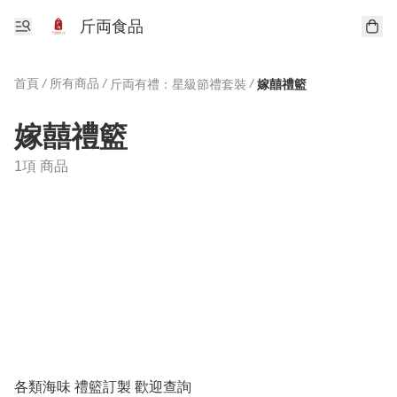
斤両食品
首頁
/
所有商品
/
/
斤両有禮：星級節禮套裝
嫁囍禮籃
嫁囍禮籃
1項 商品
各類海味 禮籃訂製 歡迎查詢