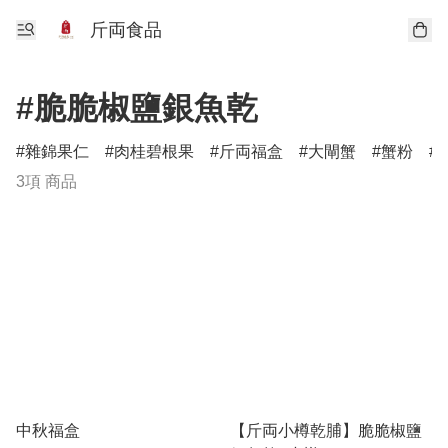
斤両食品
#脆脆椒鹽銀魚乾
雜錦果仁
肉桂碧根果
斤両福盒
大閘蟹
蟹粉
3項 商品
中秋福盒
【斤両小樽乾脯】脆脆椒鹽