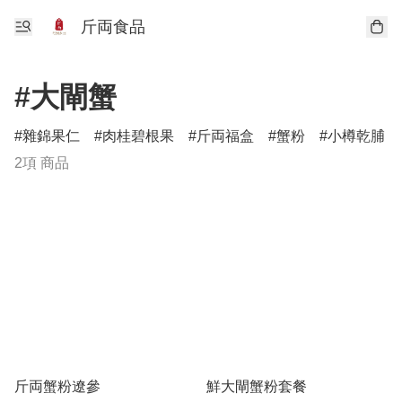
斤両食品
#大閘蟹
雜錦果仁
肉桂碧根果
斤両福盒
蟹粉
小樽乾脯
2項 商品
斤両蟹粉遼參
鮮大閘蟹粉套餐