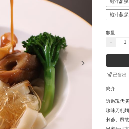
鮑汁蔘膠
鮑汁蔘膠
數量
−
已售出：
簡介
透過現代演
珍味刀削麵
刺蔘、風散
出蜜汁火方