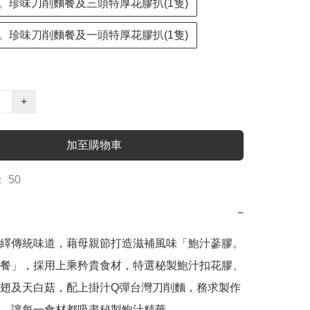
。珍味刀削麵餐及三頭特厚花膠扒(1隻)
。珍味刀削麵餐及一頭特厚花膠扒(1隻)
+
加至購物車
 50
−
繹傳統味道，藉母親節打造滋補風味「鮑汁蔘膠。
餐」，採用上乘矜貴食材，特選秘製鮑汁扣花膠、
翅及天白菇，配上掛汁Q彈台灣刀削麵，務求製作
，讓每一食材都吸盡秘製鮑汁精華。
