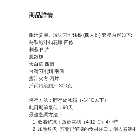
商品詳情
鮑汁蔘膠。珍味刀削麵餐 (四人份) 套餐內容如下:
秘製鮑汁扣花膠 四條
刺蔘 四片
風散翅
天白菇 四個
台灣刀削麵 兩個
蜜汁火方 四片
斤両特級鮑汁 300克
保存方法：貯存於冰箱（-14°C以下）
此日期前最佳：90天
最佳烹調方法：
1. 低溫解凍：放於雪櫃（4-12°C）4小時
2. 加熱炆煮 剪開已解凍的食材袋口，倒入煮滾中