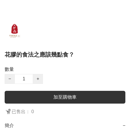
花膠的食法之應該幾點食？
數量
−
+
加至購物車
已售出： 0
簡介
−