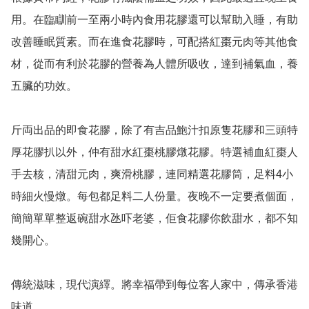
用。在臨瞓前一至兩小時內食用花膠還可以幫助入睡，有助
改善睡眠質素。而在進食花膠時，可配搭紅棗元肉等其他食
材，從而有利於花膠的營養為人體所吸收，達到補氣血，養
五臟的功效。

斤両出品的即食花膠，除了有吉品鮑汁扣原隻花膠和三頭特
厚花膠扒以外，仲有甜水紅棗桃膠燉花膠。特選補血紅棗人
手去核，清甜元肉，爽滑桃膠，連同精選花膠筒，足料4小
時細火慢燉。每包都足料二人份量。夜晚不一定要煮個面，
簡簡單單整返碗甜水氹吓老婆，佢食花膠你飲甜水，都不知
幾開心。

傳統滋味，現代演繹。將幸福帶到每位客人家中，傳承香港
味道。