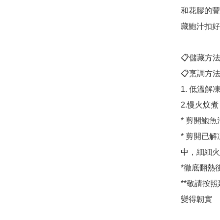
和花膠的豐
藏鮑汁扣好
📋儲藏方法：
📋烹調方法 :
1. 低溫解
2.慢火炆煮

* 剪開鮑
* 剪開已
中，細細火
*徹底翻熱
**敬請按
變得韌實