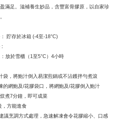
盈滿足。滋補養生妙品，含豐富骨膠原，以自家珍
。

 貯存於冰箱 (-4至-18°C)

 

凍：放於雪櫃（1至5°C）4小時 

魚汁袋，將鮑汁倒入易潔煎鍋或不沾鑊拌勻煮滾

解凍的網鮑及/花膠袋口，將網鮑及/花膠倒入鮑汁
炆煮7分鐘，即可成菜

後，方能進食

照建議烹調方式處理，急速解凍會令花膠縮小、口感