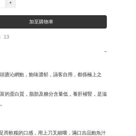
+
加至購物車
 13
−
: 15頭溏沁網鮑，鮑味濃郁，讌客自用，都係極上之
富的蛋白質，脂肪及糖分含量低，養肝補腎，是滋
。



: 厚足而軟糯的口感，用上刀叉細嚐，滿口吉品鮑魚汁