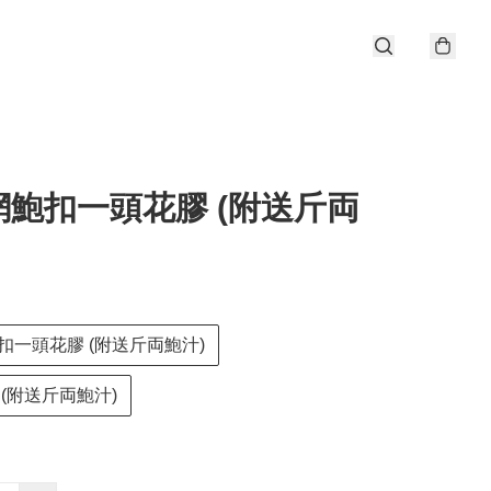
網鮑扣一頭花膠 (附送斤両
扣一頭花膠 (附送斤両鮑汁)
(附送斤両鮑汁)