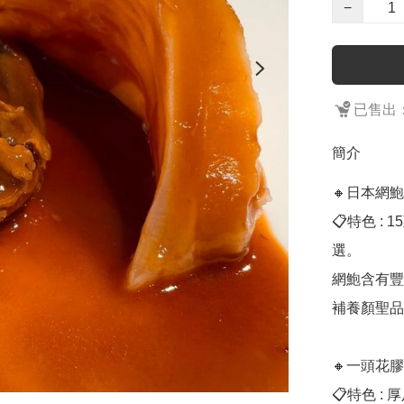
−
已售出：
簡介
🔸日本網鮑

📋特色 
選。

網鮑含有豐
補養顏聖品
🔸一頭花膠 
📋特色 