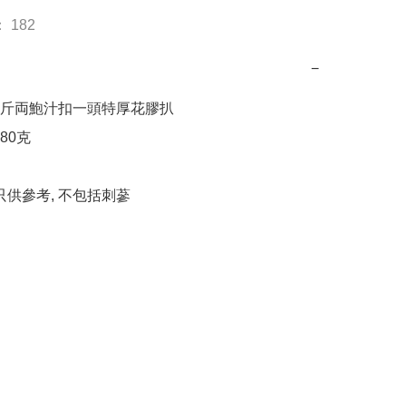
 182
−
斤両鮑汁扣一頭特厚花膠扒 

0克

只供參考, 不包括刺蔘