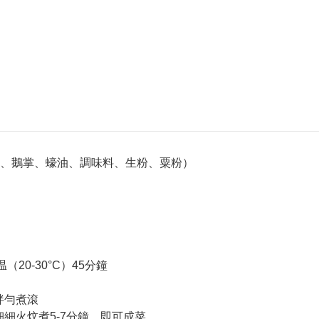
骨、鵝掌、蠔油、調味料、生粉、粟粉）
）
（20-30°C）45分鐘
拌勻煮滾
細火炆煮5-7分鐘，即可成菜