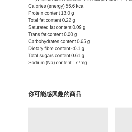
Calories (energy) 56.6 kcal
Protein content 13.0 g
Total fat content 0.22 g
Saturated fat content 0.09 g
Trans fat content 0.00 g
Carbohydrates content 0.65 g
Dietary fibre content <0.1 g
Total sugars content 0.61 g
Sodium (Na) content 177mg
你可能感興趣的商品