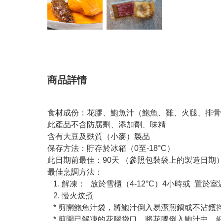
商品詳情
食材成份：花膠、鮑魚汁（鮑魚、雞、火腿、排
此產品不含防腐劑、添加劑、味精
含有大豆及麩質（小麥）製品
保存方法：貯存於冰箱（0至-18°C）
此日期前最佳：90天 （參照包裝袋上的製造日期
最佳烹調方法：
1. 解凍： 放於雪櫃（4-12°C）4小時或 置於室温
2. 慢火炆煮
* 剪開鮑魚汁袋，將鮑汁倒入易潔煎鍋或不沾鑊
* 剪開已解凍的花膠袋口，將花膠倒入鮑汁中，細