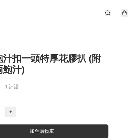
鮑汁扣一頭特厚花膠扒 (附
鮑汁)
1 評語
+
加至購物車