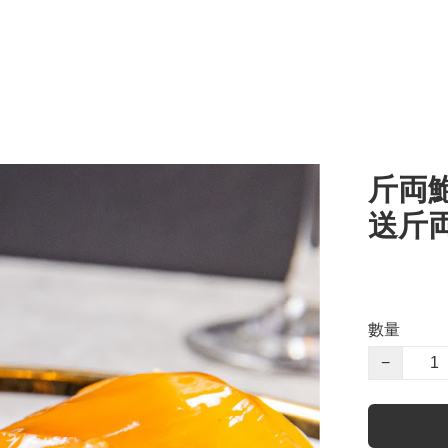
斤両
送斤両
數量
−