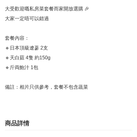
大受歡迎嘅私房菜套餐而家開放選購 🎉

大家一定唔可以錯過

套餐內容：

🔹日本頂級遼蔘 2支

🔹天白菇 4隻 約150g

🔹斤両鮑汁 1包 

備註：相片只供參考，套餐不包含蔬菜
商品詳情