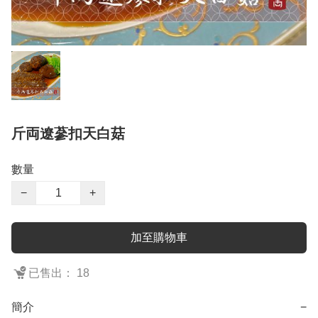
斤両遼蔘扣天白菇
數量
−
+
加至購物車
已售出： 18
簡介
−