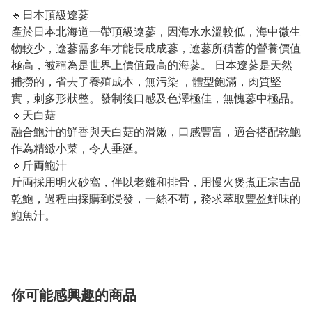
🔹日本頂級遼蔘
產於日本北海道一帶頂級遼蔘，因海水水溫較低，海中微生
物較少，遼蔘需多年才能長成成蔘，遼蔘所積蓄的營養價值
極高，被稱為是世界上價值最高的海蔘。 日本遼蔘是天然
捕撈的，省去了養殖成本，無污染 ，體型飽滿，肉質堅
實，刺多形狀整。發制後口感及色澤極佳，無愧蔘中極品。
🔹天白菇
融合鮑汁的鮮香與天白菇的滑嫩，口感豐富，適合搭配乾鮑
作為精緻小菜，令人垂涎。
🔹斤両鮑汁
斤両採用明火砂窩，伴以老雞和排骨，用慢火煲煮正宗吉品
乾鮑，過程由採購到浸發，一絲不苟，務求萃取豐盈鮮味的
鮑魚汁。
你可能感興趣的商品