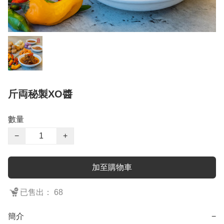
斤両秘製XO醬
數量
−
+
加至購物車
已售出： 68
簡介
−